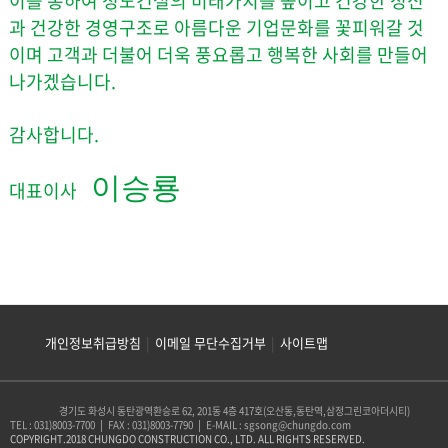
이를 통하여 청도건설의 미래가치를 높이고
건강한 정신
과 건강한 경영구조로 아름다운 기업문화를 꽃피워갈 것
이며
고객과 더불어 더욱 풍요롭고 행복한 사회를 만들어
나가겠습니다.
감사합니다.
이승룡
대표이사
개인정보취급방침
|
이메일 무단수집거부
|
사이트맵
경기도 화성시 동탄광역환승로 62, 201동 4층 417호(오산동,동탄역,삼정그린코아더시티)
TEL : 031)8003-7700
|
FAX : 031)8003-7790
|
E-MAIL : sgsong@chungdo.com
COPYRIGHT.2018 CHUNGDO CONSTRUCTION CO., LTD. ALL RIGHTS RESERVED.